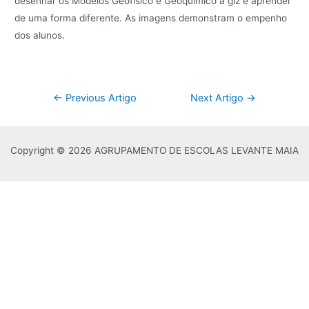
desenhar os Modelos Geofísico e Geoquímico a giz e aprender
de uma forma diferente. As imagens demonstram o empenho
dos alunos.
Navegação
←
Previous Artigo
Next Artigo
→
de
artigos
Copyright © 2026 AGRUPAMENTO DE ESCOLAS LEVANTE MAIA